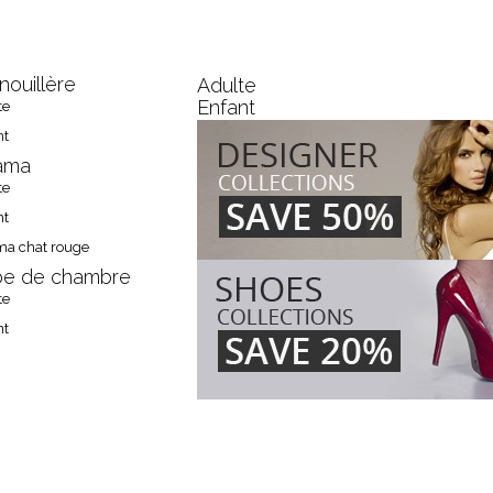
GRENOUILLÈRE
nouillère
Adulte
Enfant
te
nt
ama
te
nt
ma chat rouge
e de chambre
te
nt
OUS RETROUVER?
GALERIE
CONTACT