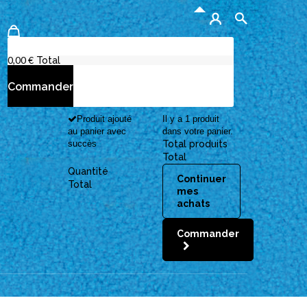
Aucun produit
0,00 €
Total
Commander
Produit ajouté
Il y a 1 produit
au panier avec
dans votre panier.
succès
Total produits
Total
Quantité
Continuer
Total
mes
achats
Commander