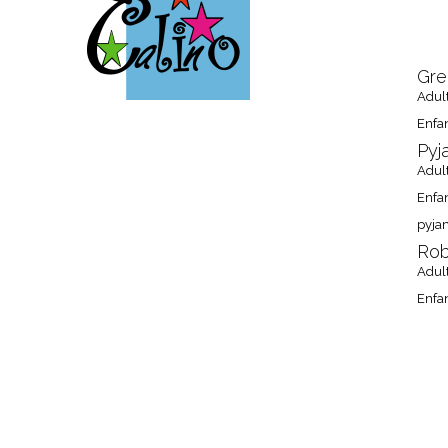
ACCUEIL
Gre
Adul
Enfa
Pyj
Adul
Enfa
pyja
Rob
Adul
Enfa
OU N