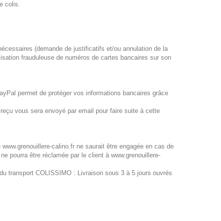
 colis.
 nécessaires (demande de justificatifs et/ou annulation de la
ilisation frauduleuse de numéros de cartes bancaires sur son
PayPal permet de protèger vos informations bancaires grâce
eçu vous sera envoyé par email pour faire suite à cette
e www.grenouillere-calino.fr ne saurait être engagée en cas de
e pourra être réclamée par le client à www.grenouillere-
 du transport COLISSIMO : Livraison sous 3 à 5 jours ouvrés