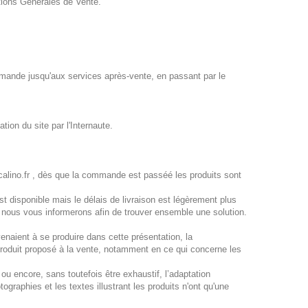
itions Générales de Vente.
commande jusqu'aux services après-vente, en passant par le
tion du site par l'Internaute.
calino.fr , dès que la commande est passéé les produits sont
st disponible mais le délais de livraison est légèrement plus
r, nous vous informerons afin de trouver ensemble une solution.
enaient à se produire dans cette présentation, la
 produit proposé à la vente, notamment en ce qui concerne les
 ou encore, sans toutefois être exhaustif, l’adaptation
graphies et les textes illustrant les produits n'ont qu'une