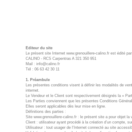
Editeur du site
Le présent site Internet www.grenouillere-calino.fr est édité par
CALINO - RCS Carpentras A 321 350 951
Mail : info@calino.fr
Tél : 06 63 42 30 11
1. Préambule
Les présentes conditions visent à définir les modalités de vente
internet.
Le Vendeur et le Client sont respectivement désignés la « P
Les Parties conviennent que les présentes Conditions Générales
Elles seront applicables dès leur mise en ligne.
Définitions des parties :
Site www.grenouillere-calino.fr : le présent site a pour objet la 
Client : utilisateur ayant procédé à la création d’un compte, sur
Utilisateur : tout usager de l’Internet connecté au site accessi