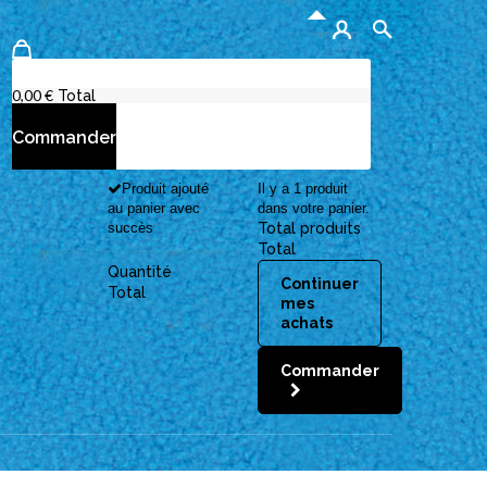
Aucun produit
0,00 €
Total
Commander
Produit ajouté
Il y a 1 produit
au panier avec
dans votre panier.
succès
Total produits
Total
Quantité
Continuer
Total
mes
achats
Commander