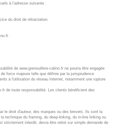
uels à l’adresse suivante :
ce du droit de rétractation.
no.fr .
sabilité de www.grenouillere-calino.fr ne pourra être engagée
 de force majeure telle que définie par la jurisprudence
nts à l'utilisation du réseau Internet, notamment une rupture
fr de toute responsabilité. Les clients bénéficient des
r le droit d'auteur, des marques ou des brevets. Ils sont la
la technique du framing, du deep-linking, du in-line linking ou
st strictement interdit, devra être retiré sur simple demande de