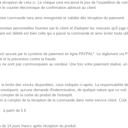
ception de celui ci. Le chèque sera encaissé le jour de l’expédition de votre
 le courrier électronique de confirmation adressé au client.
otre commande sera ainsi enregistrée et validée dès réception du paiement.
 données personnelles fournies par le client et d'adopter les mesures qu'il juge
re est débité est bien celle qui a passé la commande et ainsi éviter toute ut
r est assuré par le système de paiement en ligne PAYPAL*. Le règlement via 
 et la prévention contre la fraude.
 ne sont pas communiquées au vendeur. Une fois votre paiement réalisé, un r
 la limite des stocks disponibles, ceux indiqués ci-aprés. La responsabilité d
 conséquent, aucune demande d'indemnisation, de quelque nature que ce soit, n
 compter de la sortie du produit de l'entrepôt.
mum à compter de la réception de la commande dans notre service client. Coût
: à partir de 5 €
n de 14 jours francs après réception du produit.