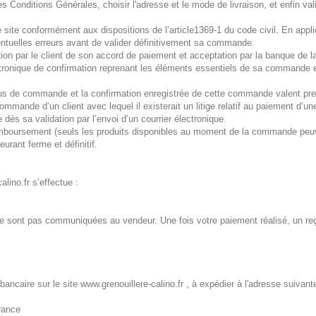
r les Conditions Générales, choisir l'adresse et le mode de livraison, et enfin v
 site conformément aux dispositions de l’article1369-1 du code civil. En applicat
ventuelles erreurs avant de valider définitivement sa commande.
on par le client de son accord de paiement et acceptation par la banque de la
ectronique de confirmation reprenant les éléments essentiels de sa commande 
sus de commande et la confirmation enregistrée de cette commande valent pre
commande d’un client avec lequel il existerait un litige relatif au paiement d’
ès sa validation par l’envoi d’un courrier électronique.
mboursement (seuls les produits disponibles au moment de la commande peuvent
urant ferme et définitif.
lino.fr s’effectue :
ne sont pas communiquées au vendeur. Une fois votre paiement réalisé, un reç
ncaire sur le site www.grenouillere-calino.fr , à expédier à l'adresse suivante
rance