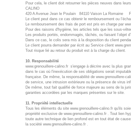
Pour cela, le client doit retourner les pièces neuves dans leu
CALINO
420 A Avenue Jean le Poulain 84110 Vaison La Romaine F
Le client peut dans ce cas obtenir le remboursement ou l’échan
Le remboursement des frais de port est pris en charge par www.g
Pour des raisons d'hygiène, les articles tels que les sous-vêt
Les produits portés, endommagés, tâchés, ou faisant l’objet d’
Dans ce cas, le colis sera mis à la disposition du client penda
Le client pourra demander par écrit au Service client www.grenou
Tout risque lié au retour du produit est à la charge du client.
10. Responsabilité
www.grenouillere-calino.fr s'engage à décrire avec la plus gran
dans le cas où l'inexécution de ses obligations serait imputable
française. De même, la responsabilité de www.grenouillere-cal
de service, une intrusion extérieure ou la présence de virus in
De même, tout fait qualifié de force majeure au sens de la jur
garanties accordées par les marques présentes sur le site.
11. Propriété intellectuelle
Tous les éléments du site www.grenouillere-calino.fr qu'ils soi
propriété exclusive de www.grenouillere-calino.fr . Tout lien hy
toute autre technique de lien profond est en tout état de cause
la société www.grenouillere-calino.fr .