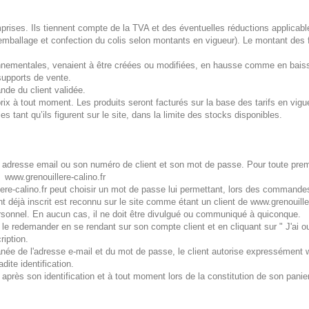
prises. Ils tiennent compte de la TVA et des éventuelles réductions applicab
t, emballage et confection du colis selon montants en vigueur). Le montant des
nnementales, venaient à être créées ou modifiées, en hausse comme en baisse
 supports de vente.
nde du client validée.
 prix à tout moment. Les produits seront facturés sur la base des tarifs en v
les tant qu’ils figurent sur le site, dans la limite des stocks disponibles.
on adresse email ou son numéro de client et son mot de passe. Pour toute pre
 www.grenouillere-calino.fr
lere-calino.fr peut choisir un mot de passe lui permettant, lors des commandes
 déjà inscrit est reconnu sur le site comme étant un client de www.grenouiller
personnel. En aucun cas, il ne doit être divulgué ou communiqué à quiconque.
ra le redemander en se rendant sur son compte client et en cliquant sur " J'ai
iption.
multanée de l'adresse e-mail et du mot de passe, le client autorise expressément
dite identification.
r après son identification et à tout moment lors de la constitution de son panier