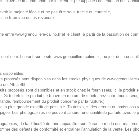
 définitive de la commande par le client et présuppose l’acceptation des Cond
avoir la majorité légale et ne pas être sous tutelle ou curatelle,
lino.fr en vue de les revendre.
te entre www.grenouillere-calino.fr et le client, à partir de la passation de 
ont ceux figurant sur le site www.grenouillere-calino.fr , au jour de la consulta
s disponibles.
its proposés sont disponibles dans les stocks physiques de www.grenouillere-
ie de 24h à 48h.
ts proposés sont disponibles et en stock chez le fournisseur, ici le produit e
e. Si toutefois le produit se trouve en rupture de stock chez notre fournisseu
ande, remboursement du produit concerné par la rupture.)
c la plus grande exactitude possible. Toutefois, si des erreurs ou omissions v
engagée. Les photographies ne peuvent assurer une similitude parfaite avec le
graphies, de la difficulté de faire apparaître sur l’écran le rendu des matières
mme des défauts de conformité et entraîner l’annulation de la vente. Les photo