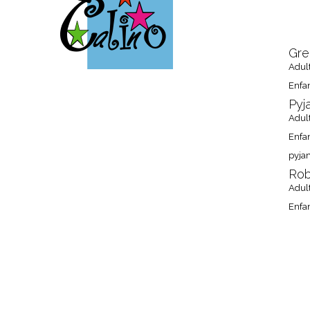
ACCUEIL
Gre
Adul
Enfa
Pyj
Adul
Enfa
pyja
Rob
Adul
Enfa
OU N