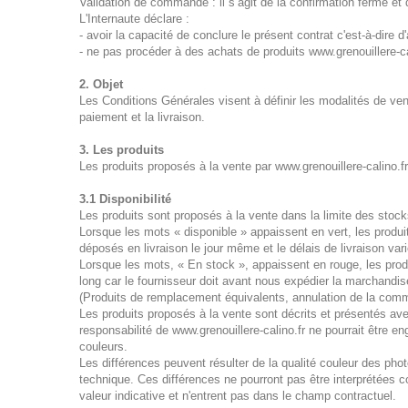
Validation de commande : il s’agit de la confirmation ferme et
L'Internaute déclare :
- avoir la capacité de conclure le présent contrat c'est-à-dire d'
- ne pas procéder à des achats de produits www.grenouillere-ca
2. Objet
Les Conditions Générales visent à définir les modalités de ven
paiement et la livraison.
3. Les produits
Les produits proposés à la vente par www.grenouillere-calino.fr s
3.1 Disponibilité
Les produits sont proposés à la vente dans la limite des stock
Lorsque les mots « disponible » appaissent en vert, les produ
déposés en livraison le jour même et le délais de livraison var
Lorsque les mots, « En stock », appaissent en rouge, les produi
long car le fournisseur doit avant nous expédier la marchandis
(Produits de remplacement équivalents, annulation de la comm
Les produits proposés à la vente sont décrits et présentés ave
responsabilité de www.grenouillere-calino.fr ne pourrait être 
couleurs.
Les différences peuvent résulter de la qualité couleur des photo
technique. Ces différences ne pourront pas être interprétées co
valeur indicative et n'entrent pas dans le champ contractuel.