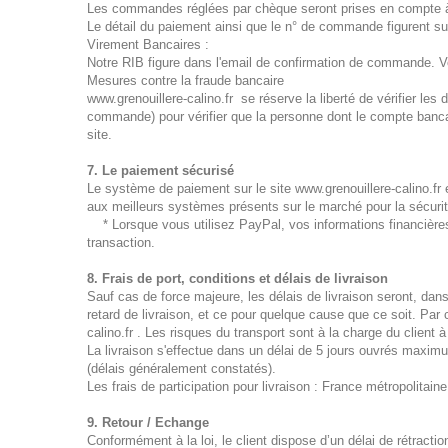
Les commandes réglées par chèque seront prises en compte à ré
Le détail du paiement ainsi que le n° de commande figurent sur
Virement Bancaires :
Notre RIB figure dans l'email de confirmation de commande. V
Mesures contre la fraude bancaire
www.grenouillere-calino.fr se réserve la liberté de vérifier les
commande) pour vérifier que la personne dont le compte bancai
site.
7. Le paiement sécurisé
Le système de paiement sur le site www.grenouillere-calino.f
aux meilleurs systèmes présents sur le marché pour la sécurité
* Lorsque vous utilisez PayPal, vos informations financières
transaction.
8. Frais de port, conditions et délais de livraison
Sauf cas de force majeure, les délais de livraison seront, dans
retard de livraison, et ce pour quelque cause que ce soit. Par
calino.fr . Les risques du transport sont à la charge du client à
La livraison s'effectue dans un délai de 5 jours ouvrés maxi
(délais généralement constatés).
Les frais de participation pour livraison : France métropolitaine 
9. Retour / Echange
Conformément à la loi, le client dispose d’un délai de rétractio