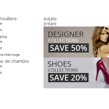
GRENOUILLÈRE
nouillère
Adulte
Enfant
te
nt
ama
te
nt
ma chat rouge
e de chambre
te
nt
OUS RETROUVER?
GALERIE
CONTACT