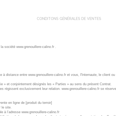
ACCUEIL
CONDITONS GÉNÉRALES DE VENTES
 la société www.grenouillere-calino.fr .
 à distance entre www.grenouillere-calino.fr et vous, l'Internaute, le client ou
artie » et conjointement désignés les « Parties » au sens du présent Contra
 régissent exclusivement leur relation. www.grenouillere-calino.fr se réserve
vente en ligne de [produit du terroir]
 le site.
ble à l’adresse www.grenouillere-calino.fr