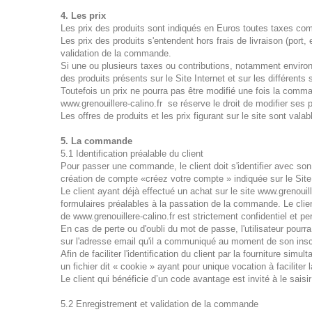
4. Les prix
Les prix des produits sont indiqués en Euros toutes taxes com
Les prix des produits s'entendent hors frais de livraison (por
validation de la commande.
Si une ou plusieurs taxes ou contributions, notamment enviro
des produits présents sur le Site Internet et sur les différents
Toutefois un prix ne pourra pas être modifié une fois la comma
www.grenouillere-calino.fr se réserve le droit de modifier ses
Les offres de produits et les prix figurant sur le site sont valab
5. La commande
5.1 Identification préalable du client
Pour passer une commande, le client doit s'identifier avec s
création de compte «créez votre compte » indiquée sur le Site
Le client ayant déjà effectué un achat sur le site www.grenouil
formulaires préalables à la passation de la commande. Le client
de www.grenouillere-calino.fr est strictement confidentiel et 
En cas de perte ou d'oubli du mot de passe, l'utilisateur pour
sur l'adresse email qu'il a communiqué au moment de son inscr
Afin de faciliter l'identification du client par la fourniture si
un fichier dit « cookie » ayant pour unique vocation à faciliter la
Le client qui bénéficie d’un code avantage est invité à le saisi
5.2 Enregistrement et validation de la commande