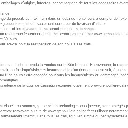
rs emballages d’origine, intactes, accompagnées de tous les accessoires évent
rance
ge du produit, au maximum dans un délai de trente jours à compter de l’exerci
renouillere-calino.fr seulement sur erreur de livraison d'articles.
ements et les chaussettes ne seront ni repris, ni échangés.
un retour manifestement abusif, ne seront pas repris par www.grenouillere-cali
nt 30 jours.
illere-calino.fr la réexpédition de son colis à ses frais.
de exactitude les produits vendus sur le Site Internet. En revanche, la respon
 soit, au fait imprévisible et insurmontable d'un tiers au contrat soit, à un cas
ino.fr ne saurait être engagée pour tous les inconvénients ou dommages inhére
formatiques.
isprudence de la Cour de Cassation exonère totalement www.grenouillere-calino.
ent visuels ou sonores, y compris la technologie sous-jacente, sont protégés pa
pertexte renvoyant au site de www.grenouillere-calino.fr et utilisant notamment 
 formellement interdit. Dans tous les cas, tout lien simple ou par hypertexte e