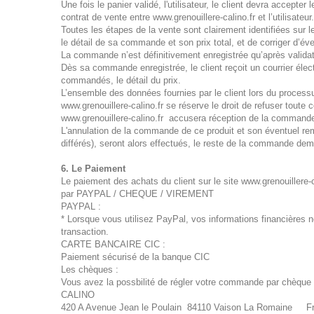
Une fois le panier validé, l'utilisateur, le client devra accepte
contrat de vente entre www.grenouillere-calino.fr et l’utilisateur.
Toutes les étapes de la vente sont clairement identifiées sur le
le détail de sa commande et son prix total, et de corriger d’é
La commande n’est définitivement enregistrée qu’après validati
Dès sa commande enregistrée, le client reçoit un courrier él
commandés, le détail du prix.
L’ensemble des données fournies par le client lors du proces
www.grenouillere-calino.fr se réserve le droit de refuser toute 
www.grenouillere-calino.fr accusera réception de la commande d
L'annulation de la commande de ce produit et son éventuel re
différés), seront alors effectués, le reste de la commande deme
6. Le Paiement
Le paiement des achats du client sur le site www.grenouillere-ca
par PAYPAL / CHEQUE / VIREMENT
PAYPAL :
* Lorsque vous utilisez PayPal, vos informations financières 
transaction.
CARTE BANCAIRE CIC :
Paiement sécurisé de la banque CIC
Les chèques :
Vous avez la possbilité de régler votre commande par chèque ba
CALINO
420 A Avenue Jean le Poulain 84110 Vaison La Romaine F