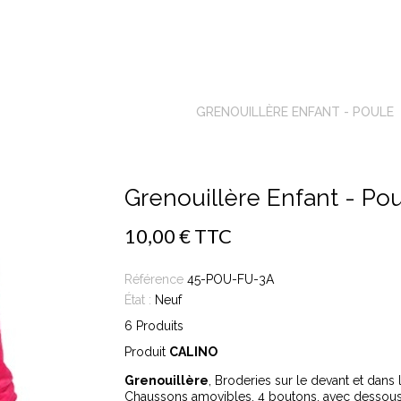
Grenouillère
ACCUEIL
GRENOUILLÈRE
GRENOUILLÈRE ENFANT - POULE
Grenouillère Enfant - Po
10,00 €
TTC
Référence
45-POU-FU-3A
État :
Neuf
6
Produits
Produit
CALINO
Grenouillère
, Broderies sur le devant et dans
Chaussons amovibles, 4 boutons, avec dessous d