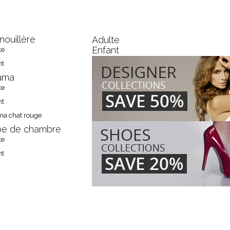
GRENOUILLÈRE
nouillère
Adulte
Enfant
te
nt
ama
te
nt
ma chat rouge
e de chambre
te
nt
OUS RETROUVER?
GALERIE
CONTACT