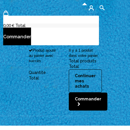
Aucun produit
0,00 €
Total
Commander
Produit ajouté
Il y a 1 produit
au panier avec
dans votre panier.
succès
Total produits
Total
Quantité
Continuer
Total
mes
achats
Commander